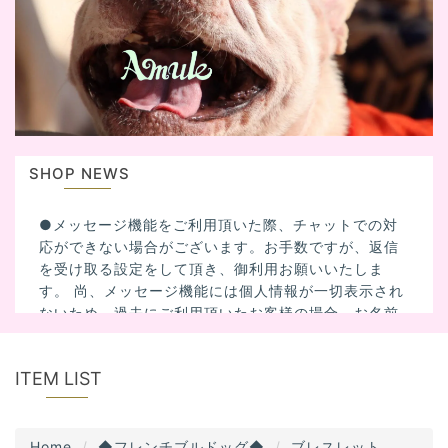
i
g
a
t
i
o
n
SHOP NEWS
●メッセージ機能をご利用頂いた際、チャットでの対
応ができない場合がございます。お手数ですが、返信
を受け取る設定をして頂き、御利用お願いいたしま
す。 尚、メッセージ機能には個人情報が一切表示され
ないため、過去にご利用頂いたお客様の場合、お名前
を記入して頂いた方がスムーズに対応出来る場合があ
ります。
ITEM LIST
Home
◆フレンチブルドッグ◆
ブレスレット