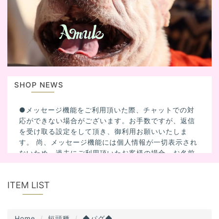
i
g
a
t
i
o
n
SHOP NEWS
●メッセージ機能をご利用頂いた際、チャットでの対
応ができない場合がございます。お手数ですが、返信
を受け取る設定をして頂き、御利用お願いいたしま
す。 尚、メッセージ機能には個人情報が一切表示され
ないため、過去にご利用頂いたお客様の場合、お名前
を記入して頂いた方がスムーズに対応出来る場合があ
ります。
ITEM LIST
Home
短頭種
◆パグ◆