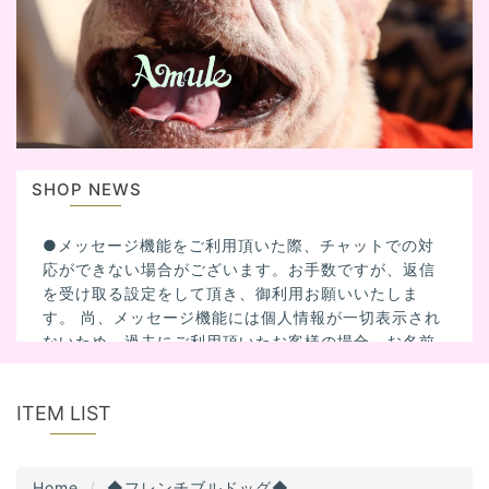
i
g
a
t
i
o
n
SHOP NEWS
●メッセージ機能をご利用頂いた際、チャットでの対
応ができない場合がございます。お手数ですが、返信
を受け取る設定をして頂き、御利用お願いいたしま
す。 尚、メッセージ機能には個人情報が一切表示され
ないため、過去にご利用頂いたお客様の場合、お名前
を記入して頂いた方がスムーズに対応出来る場合があ
ります。
ITEM LIST
Home
◆フレンチブルドッグ◆