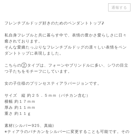
通報する
フレンチブルドッグ好きのためのペンダントトップ♪
私自身フレブルと共に暮らす中で、表情の豊かさ愛らしさに日々
癒されております。
そんな愛嬌たっぷりなフレンチブルドッグの凛々しい表情をペン
ダントトップに表現しました。
こちらの➁タイプは、フォーンやブリンドルに多い、シワの目立
つ子たちをモチーフにしています。
女の子仕様のプリンセスティアラバージョンです。
サイズ 縦 約２５．５ｍｍ（バチカン含む）
横幅 約１７ｍｍ
厚み 約１１ｍｍ
重さ 約１１ｇ
素材(シルバー925、真鍮)
※ティアラのバチカンをシルバーに変更することも可能です。その