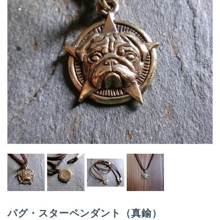
i
g
a
t
i
o
n
パグ・スターペンダント（真鍮）