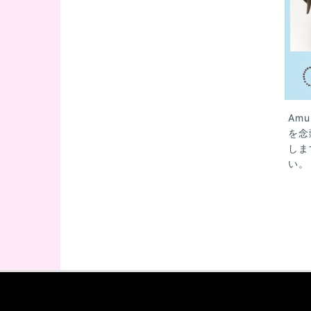
Am
を念
しま
い。