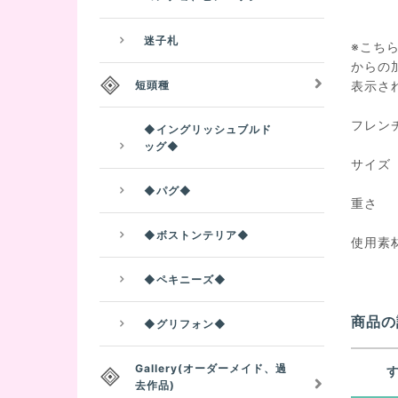
迷子札
※こち
からの
短頭種
表示さ
フレン
◆イングリッシュブルド
ッグ◆
サイズ
厚さ
◆パグ◆
重さ 
◆ボストンテリア◆
使用素材 
◆ペキニーズ◆
商品の
◆グリフォン◆
Gallery(オーダーメイド、過
去作品)