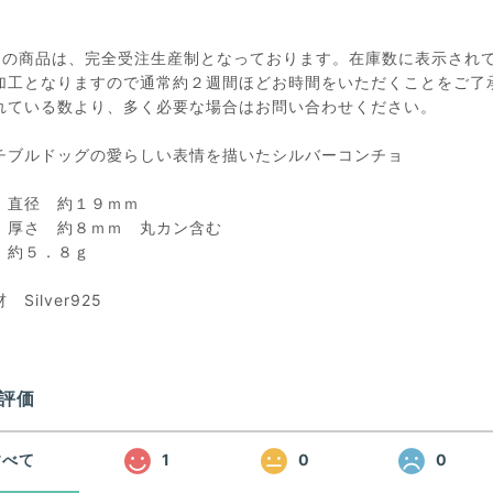
らの商品は、完全受注生産制となっております。在庫数に表示され
加工となりますので通常約２週間ほどお時間をいただくことをご了
れている数より、多く必要な場合はお問い合わせください。
チブルドッグの愛らしい表情を描いたシルバーコンチョ
 直径 約１９ｍｍ
 約８ｍｍ 丸カン含む
約５．８ｇ
Silver925
評価
すべて
1
0
0