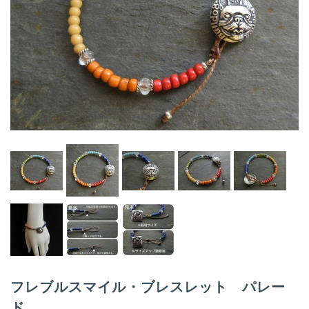
i
g
a
t
i
o
n
フレブルスマイル・ブレスレット パレー
ド