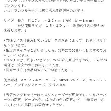
フレンチブルドッグの愛らしい表情を描いたコンチョを使用した
ブレスレット。
いつもフレブルを手元に感じられる愛好家のお守り。
サイズ 長さ 約１7ｃｍ～２２ｃｍ（内径 約ー１ｃｍ）
推奨使用サイズ １７～２０ｃｍ（調節の仕方の説明画
像有ります。）
※内径サイズは使用しているビーズの厚みによって、長さより若干
短くなります。
※指定のサイズがございましたら、無料にて変更いたしますのでお
申し出ください。
※コンチョは、磨きverとマットverの変更可能ですので、ご希望の
場合はご注文の際にお申し出くださ。
※調節の仕方は商品画像にてご確認ください。
使用素材 Amuleシルバーパーツ、silver925ビーズ、カレンシル
バー、インドネシアビーズ、クリスタル
※当店のアクセサリーはカスタムオーダーが可能です。シルバーパ
ーツの変更、ビーズの色、編み紐の色の変更など、ご希望がござ
いましたらお気軽にお問合せください。