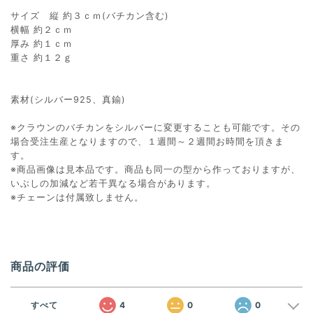
サイズ 縦 約３ｃｍ(バチカン含む)
横幅 約２ｃｍ
厚み 約１ｃｍ
重さ 約１２ｇ
素材(シルバー925、真鍮)
※クラウンのバチカンをシルバーに変更することも可能です。その
場合受注生産となりますので、１週間～２週間お時間を頂きま
す。
※商品画像は見本品です。商品も同一の型から作っておりますが、
いぶしの加減など若干異なる場合があります。
※チェーンは付属致しません。
商品の評価
すべて
4
0
0