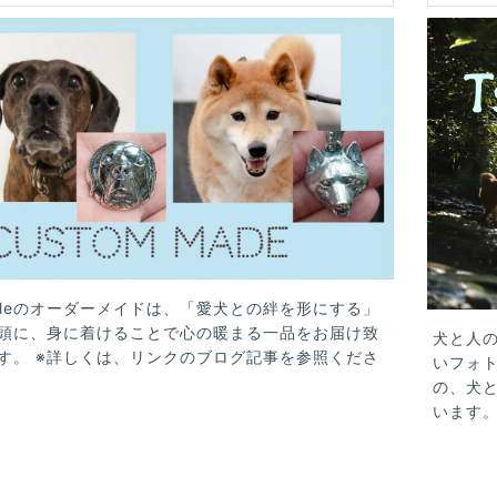
uleのオーダーメイドは、「愛犬との絆を形にする」
頭に、身に着けることで心の暖まる一品をお届け致
犬と人
す。 ※詳しくは、リンクのブログ記事を参照くださ
いフォ
の、犬
います