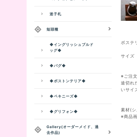
迷子札
短頭種
ボステ
◆イングリッシュブルド
ッグ◆
サイズ
重さ
◆パグ◆
※ご注
◆ボストンテリア◆
途切れ
いサイ
◆ペキニーズ◆
素材(シ
◆グリフォン◆
※商品
Gallery(オーダーメイド、過
去作品)