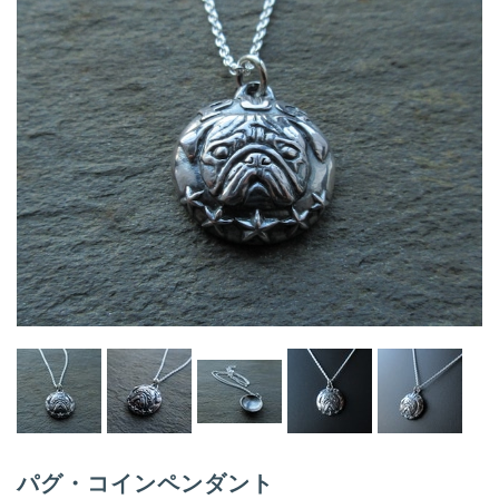
i
g
a
t
i
o
n
パグ・コインペンダント