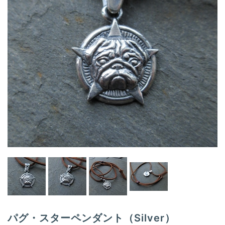
i
g
a
t
i
o
n
パグ・スターペンダント（Silver）