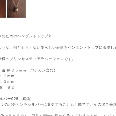
きのためのペンダントトップ♪
ような、何とも言えない愛らしい表情をペンダントトップに表現し
仕様のプリンセスティアラバージョンです。
 縦 約２５ｍｍ（バチカン含む）
約１７ｍｍ
約１０ｍｍ
約８．８ｇ
ルバー925、真鍮)
アラのバチカンをシルバーに変更することも可能です。その場合受
。
画像は見本品です。商品も同一の型から作っておりますが、いぶし