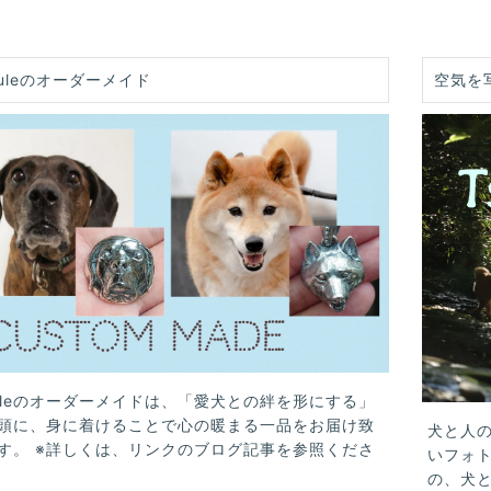
uleのオーダーメイド
空気を
uleのオーダーメイドは、「愛犬との絆を形にする」
頭に、身に着けることで心の暖まる一品をお届け致
犬と人
す。 ※詳しくは、リンクのブログ記事を参照くださ
いフォ
の、犬