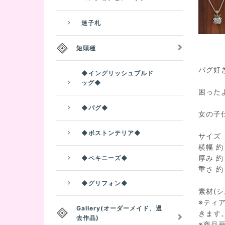
迷子札
短頭種
パグ好
◆イングリッシュブルド
ッグ◆
困った
◆パグ◆
女の子
◆ボストンテリア◆
サイズ
横幅 
厚み 
◆ペキニーズ◆
重さ 
◆グリフォン◆
素材(シ
※ティ
Gallery(オーダーメイド、過
きます
去作品)
※商品