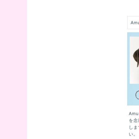
Am
Am
を念
しま
い。