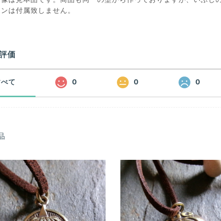
ーンは付属致しません。
評価
すべて
0
0
0
品